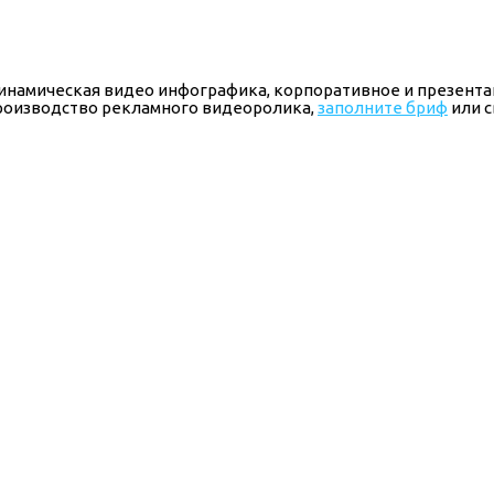
 динамическая видео инфографика, корпоративное и презен
производство рекламного видеоролика,
заполните бриф
или с