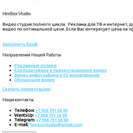
HexBox Studio
Видео студия полного цикла. Реклама для ТВ и интернет,
видео по оптимальной цене. Если Вас интересует цена на 
Заполнить бриф
Направления Нашей Работы
Рекламные ролики
Корпоративное и презентационное видео
Видео инфографика и 3D визуализация
Обучающее видео
Скачать презентацию
Наши контакты
Телефон:
+7 968 791 56 98
WantsUp:
+7 968 791 56 98
Telegram:
+7 968 791 56 98
E-mail:
hexboxstudio@gmail.com