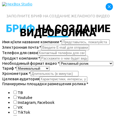
×
ЗАПОЛНИТЕ БРИФ НА СОЗДАНИЕ ЖЕЛАЕМОГО ВИДЕО
БРИФ
НА СОЗДАНИЕ
ВИДЕОРОЛИКА
Имя и/или название компании
*
Электронная почта
*
Телефон для связи
Продукт компании
*
Необходимый формат видео
*
Тариф
*
Хронометраж
*
Целевая аудитория
Планируемы площадки размещения ролика
*
ТВ
Youtube
Instagram, Facebook
VK
TikTok