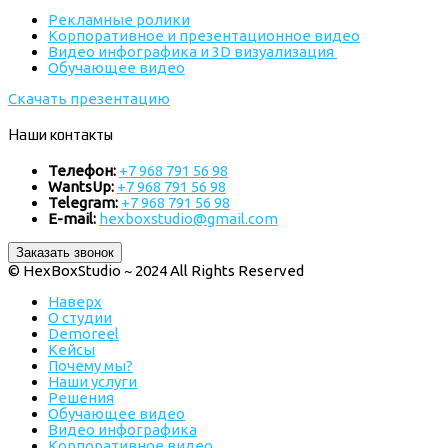
Рекламные ролики
Корпоративное и презентационное видео
Видео инфографика и 3D визуализация
Обучающее видео
Скачать презентацию
Наши контакты
Телефон:
+7 968 791 56 98
WantsUp:
+7 968 791 56 98
Telegram:
+7 968 791 56 98
E-mail:
hexboxstudio@gmail.com
Заказать звонок
© HexBoxStudio ~ 2024 All Rights Reserved
Наверх
О студии
Demoreel
Кейсы
Почему мы?
Наши услуги
Решения
Обучающее видео
Видео инфографика
Корпоративное видео