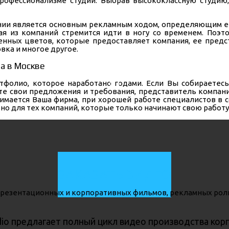
 профессионализме студии. Выбрав высококлассную студи
нии является основным рекламным ходом, определяющим е
ая из компаний стремится идти в ногу со временем. По
нных цветов, которые предоставляет компания, ее предст
вка и многое другое.
а в Москве
тфолио, которое наработано годами. Если Вы собираетесь
жите свои предложения и требования, представитель комп
нимается Ваша фирма, при хорошей работе специалистов в 
ьно для тех компаний, которые только начинают свою работу
ЗАКАЗАТЬ ВИДЕО
io предлагает полный цикл видео производства кор