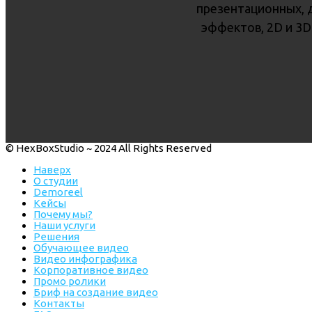
презентационных, 
эффектов, 2D и 3D
© HexBoxStudio ~ 2024 All Rights Reserved
Наверх
О студии
Demoreel
Кейсы
Почему мы?
Наши услуги
Решения
Обучающее видео
Видео инфографика
Корпоративное видео
Промо ролики
Бриф на создание видео
Контакты