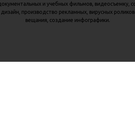
документальных и учебных фильмов, видеосъемку, с
 дизайн, производство рекламных, вирусных роликов
вещания, создание инфографики.