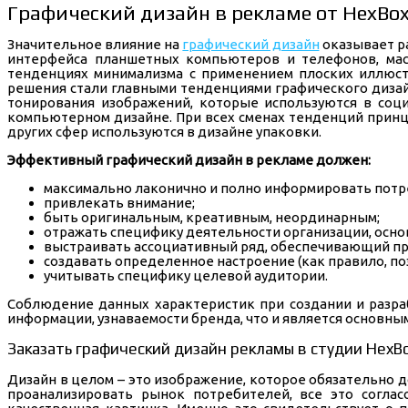
Графический дизайн в рекламе от HexBox
Значительное влияние на
графический дизайн
оказывает р
интерфейса планшетных компьютеров и телефонов, мас
тенденциях минимализма с применением плоских иллюст
решения стали главными тенденциями графического дизай
тонирования изображений, которые используются в соци
компьютерном дизайне. При всех сменах тенденций принц
других сфер используются в дизайне упаковки.
Эффективный графический дизайн в рекламе должен:
максимально лаконично и полно информировать потр
привлекать внимание;
быть оригинальным, креативным, неординарным;
отражать специфику деятельности организации, осно
выстраивать ассоциативный ряд, обеспечивающий пр
создавать определенное настроение (как правило, по
учитывать специфику целевой аудитории.
Соблюдение данных характеристик при создании и разра
информации, узнаваемости бренда, что и является основн
Заказать графический дизайн рекламы в студии HexBo
Дизайн в целом – это изображение, которое обязательно
проанализировать рынок потребителей, все это соглас