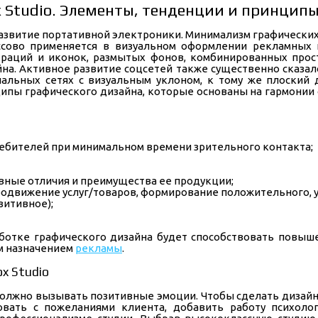
 Studio. Элементы, тенденции и принцип
азвитие портативной электроники. Минимализм графически
сово применяется в визуальном оформлении рекламных 
раций и иконок, размытых фонов, комбинированных прос
на. Активное развитие соцсетей также существенно сказал
альных сетях с визуальным уклоном, к тому же плоский
ипы графического дизайна, которые основаны на гармонии 
ебителей при минимальном времени зрительного контакта;
вные отличия и преимущества ее продукции;
одвижение услуг/товаров, формирование положительного, у
зитивное);
ботке графического дизайна будет способствовать повы
ым назначением
рекламы
.
x Studio
 должно вызывать позитивные эмоции. Чтобы сделать диз
овать с пожеланиями клиента, добавить работу психоло