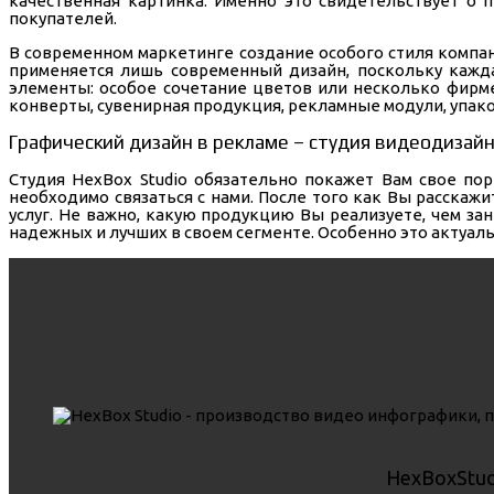
качественная картинка. Именно это свидетельствует о
покупателей.
В современном маркетинге создание особого стиля компа
применяется лишь современный дизайн, поскольку кажд
элементы: особое сочетание цветов или несколько фирме
конверты, сувенирная продукция, рекламные модули, упако
Графический дизайн в рекламе – студия видеодизайн
Студия HexBox Studio обязательно покажет Вам свое пор
необходимо связаться с нами. После того как Вы расска
услуг. Не важно, какую продукцию Вы реализуете, чем за
надежных и лучших в своем сегменте. Особенно это актуал
HexBoxStud